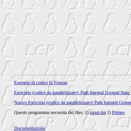
Esempio di codice in Fortran
Esercizio (codice da parallelizzare): Path Integral Ground State
Nuovo Esercizio (codice da parallelizzare): Path Integral Grou
Questo programma necessita dei files: 1)
input.dat
2)
Primes
Documentazione