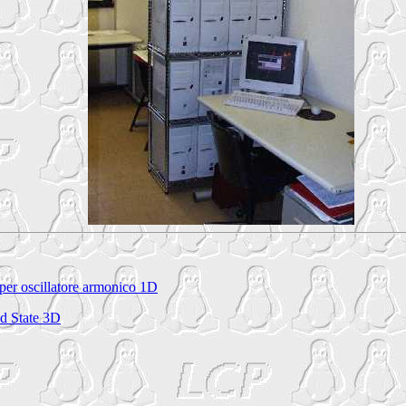
 per oscillatore armonico 1D
nd State 3D